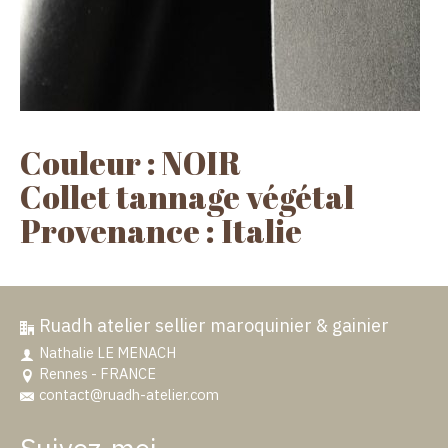
Couleur : NOIR
Collet tannage végétal
Provenance : Italie
Ruadh atelier sellier maroquinier & gainier
Nathalie LE MENACH
Rennes - FRANCE
contact@ruadh-atelier.com