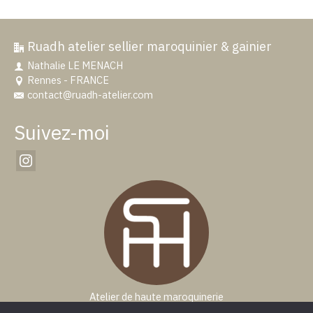
Ruadh atelier sellier maroquinier & gainier
Nathalie LE MENACH
Rennes - FRANCE
contact@ruadh-atelier.com
Suivez-moi
Atelier de haute maroquinerie